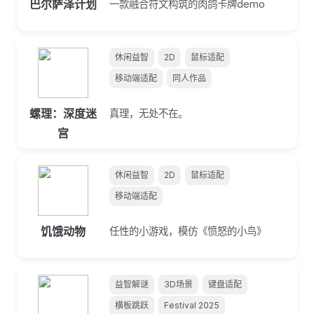
巴尔萨泽计划
一款融合符文构筑的肉鸽卡牌demo
休闲益智
2D
鼠标适配
移动端适配
同人作品
螺理：深度迷
真理，无处不在。
宫
休闲益智
2D
鼠标适配
移动端适配
饥饿动物
任性的小游戏，模仿《愤怒的小鸟》
益智解谜
3D场景
键盘适配
横板跳跃
Festival 2025