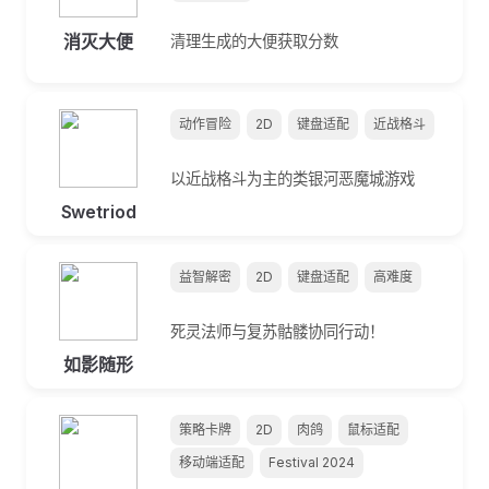
消灭大便
清理生成的大便获取分数
动作冒险
2D
键盘适配
近战格斗
以近战格斗为主的类银河恶魔城游戏
Swetriod
益智解密
2D
键盘适配
高难度
死灵法师与复苏骷髅协同行动！
如影随形
策略卡牌
2D
肉鸽
鼠标适配
移动端适配
Festival 2024